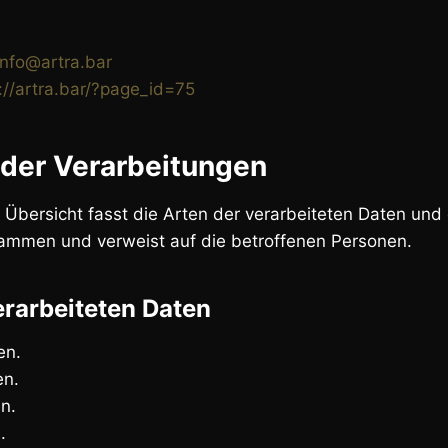
info@artra.bar
://artra.bar/?page_id=75
 der Verarbeitungen
 Übersicht fasst die Arten der verarbeiteten Daten und
ammen und verweist auf die betroffenen Personen.
erarbeiteten Daten
en.
en.
n.
.