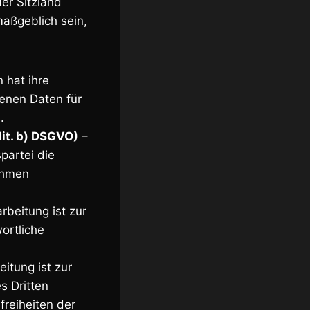
er Sitzland
maßgeblich sein,
 hat ihre
genen Daten für
.
lit. b) DSGVO)
–
partei die
ahmen
rbeitung ist zur
wortliche
itung ist zur
s Dritten
freiheiten der