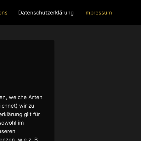
ons
Datenschutzerklärung
Impressum
ren, welche Arten
chnet) wir zu
lärung gilt für
sowohl im
nseren
enzen, wie z. B.