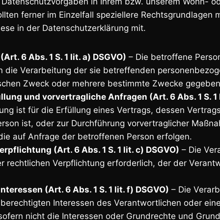
Datenschutzvorgaben in Ihrem bzw. unserem Wohn- od
llten ferner im Einzelfall speziellere Rechtsgrundlagen 
diese in der Datenschutzerklärung mit.
(Art. 6 Abs. 1 S. 1 lit. a) DSGVO)
– Die betroffene Person
 in die Verarbeitung der sie betreffenden personenbezo
ischen Zweck oder mehrere bestimmte Zwecke gegeben
llung und vorvertragliche Anfragen (Art. 6 Abs. 1 S. 1 
ung ist für die Erfüllung eines Vertrags, dessen Vertrags
erson ist, oder zur Durchführung vorvertraglicher Maßn
 die auf Anfrage der betroffenen Person erfolgen.
rpflichtung (Art. 6 Abs. 1 S. 1 lit. c) DSGVO)
– Die Vera
er rechtlichen Verpflichtung erforderlich, der der Verant
nteressen (Art. 6 Abs. 1 S. 1 lit. f) DSGVO)
– Die Verarbe
berechtigten Interessen des Verantwortlichen oder eine
 sofern nicht die Interessen oder Grundrechte und Grund