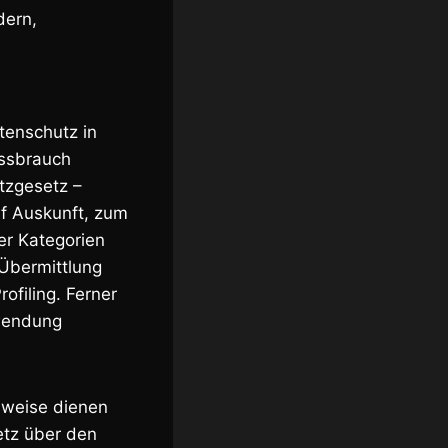
dern,
tenschutz in
issbrauch
tzgesetz –
f Auskunft, zum
er Kategorien
Übermittlung
ofiling. Ferner
wendung
nweise dienen
etz über den