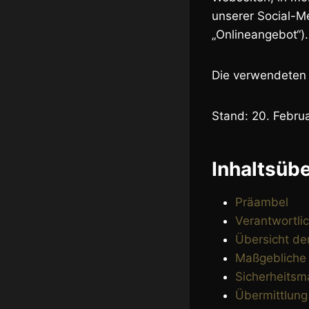
unserer Social-M
„Onlineangebot“).
Die verwendeten B
Stand: 20. Febru
Inhaltsübe
Präambel
Verantwortli
Übersicht de
Maßgebliche
Sicherheits
Übermittlun