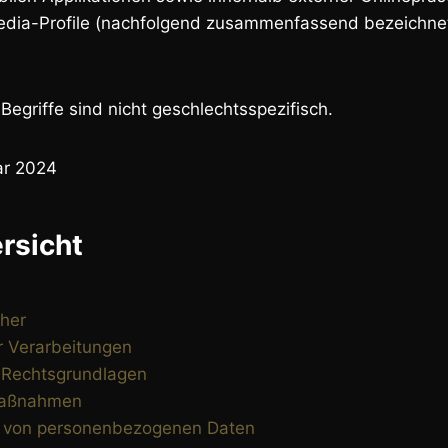
edia-Profile (nachfolgend zusammenfassend bezeichnet
egriffe sind nicht geschlechtsspezifisch.
ar 2024
rsicht
cher
r Verarbeitungen
 Rechtsgrundlagen
maßnahmen
g von personenbezogenen Daten