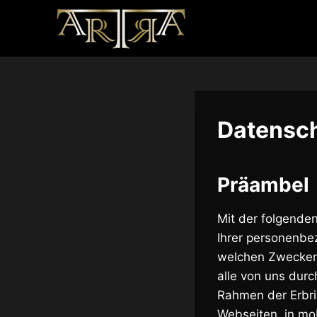
Zum
Inhalt
springen
Datensch
Präambel
Mit der folgende
Ihrer personenbe
welchen Zwecken 
alle von uns dur
Rahmen der Erbri
Webseiten, in mob