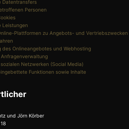
e Datentransfers
etroffenen Personen
Cookies
e Leistungen
Online-Plattformen zu Angebots- und Vertriebszwecken
fahren
ng des Onlineangebotes und Webhosting
 Anfragenverwaltung
 sozialen Netzwerken (Social Media)
eingebettete Funktionen sowie Inhalte
tlicher
ntz und Jörn Körber
 18