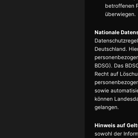
betroffenen 
überwiegen.
Nationale Daten
Datenschutzregel
Deutschland. Hie
personenbezogen
BDSG). Das BDSG 
Recht auf Löschu
personenbezogene
sowie automatisie
können Landesda
gelangen.
Hinweis auf Ge
sowohl der Infor