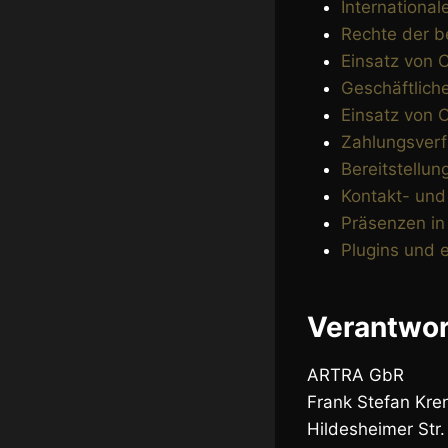
International
Rechte der b
Einsatz von 
Geschäftlich
Einsatz von 
Zahlungsver
Bereitstellu
Kontakt- und
Präsenzen in
Plugins und 
Verantwor
ARTRA GbR
Frank Stefan Kre
Hildesheimer Str.